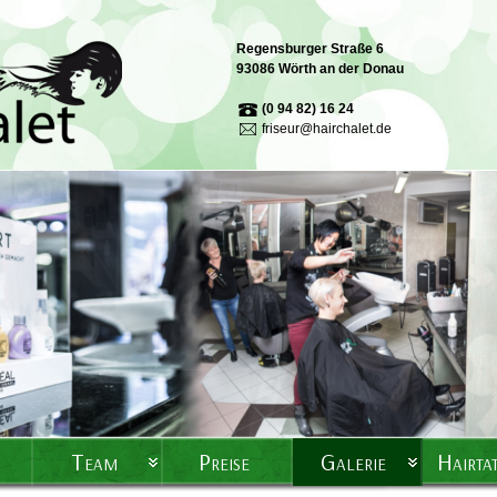
Regensburger Straße 6
93086 Wörth an der Donau
(0 94 82) 16 24
friseur@hairchalet.de
Team
Preise
Galerie
Hairta